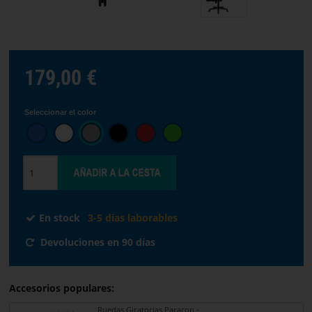
STREAMING
Elige
179,00 €
el
idioma
Seleccionar el color
INICIO
SOFTWARE
TÉRMINOS
Y
En stock
3-5 días laborables
CONDICIONES
Devoluciones en 90 días
CONTACTO
Accesorios populares:
SOBRE
Ruedas Giratorias Paracon -