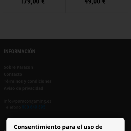
179,00 €
49,00 €
INFORMACIÓN
Sobre Paracon
Contacto
Términos y condiciones
Aviso de privacidad
info@paracongaming.es
Teléfono
900 649 695
Consentimiento para el uso de