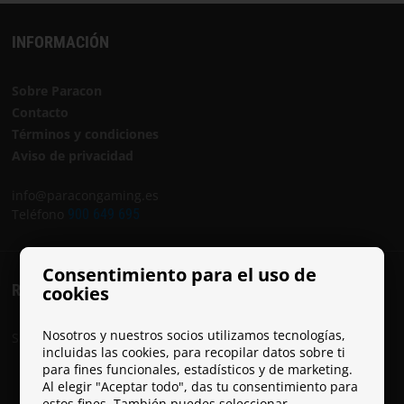
INFORMACIÓN
Sobre Paracon
Contacto
Términos y condiciones
Aviso de privacidad
info@paracongaming.es
Teléfono
900 649 695
Consentimiento para el uso de
REDES SOCIALES
cookies
Nosotros y nuestros socios utilizamos tecnologías,
Sigue a Paracon en las redes sociales:
incluidas las cookies, para recopilar datos sobre ti
para fines funcionales, estadísticos y de marketing.
Al elegir "Aceptar todo", das tu consentimiento para
estos fines. También puedes seleccionar