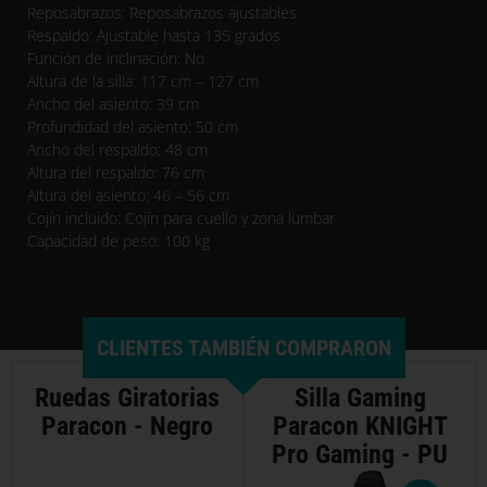
Reposabrazos: Reposabrazos ajustables
Respaldo: Ajustable hasta 135 grados
Función de inclinación: No
Altura de la silla: 117 cm – 127 cm
Ancho del asiento: 39 cm
Profundidad del asiento: 50 cm
Ancho del respaldo: 48 cm
Altura del respaldo: 76 cm
Altura del asiento: 46 – 56 cm
Cojín incluido: Cojín para cuello y zona lumbar
Capacidad de peso: 100 kg
CLIENTES TAMBIÉN COMPRARON
Ruedas Giratorias
Silla Gaming
Paracon - Negro
Paracon KNIGHT
Pro Gaming - PU
- Negro