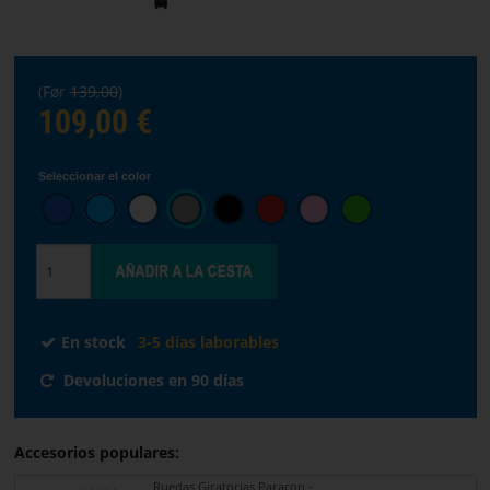
STREAMING
(Før
139,00
)
Elige
109,00 €
el
idioma
Seleccionar el color
INICIO
SOFTWARE
TÉRMINOS
Y
En stock
3-5 días laborables
CONDICIONES
Devoluciones en 90 días
CONTACTO
Accesorios populares:
SOBRE
Ruedas Giratorias Paracon -